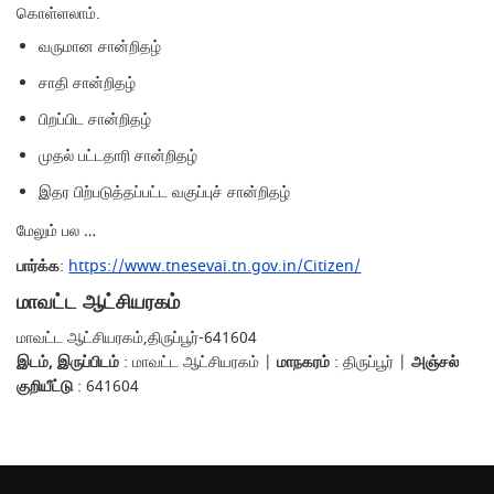
கொள்ளலாம்.
வருமான சான்றிதழ்
சாதி சான்றிதழ்
பிறப்பிட சான்றிதழ்
முதல் பட்டதாரி சான்றிதழ்
இதர பிற்படுத்தப்பட்ட வகுப்புச் சான்றிதழ்
மேலும் பல …
பார்க்க
:
https://www.tnesevai.tn.gov.in/Citizen/
மாவட்ட ஆட்சியரகம்
மாவட்ட ஆட்சியரகம்,திருப்பூர்-641604
இடம், இருப்பிடம்
: மாவட்ட ஆட்சியரகம் |
மாநகரம்
: திருப்பூர் |
அஞ்சல்
குறியீட்டு
: 641604