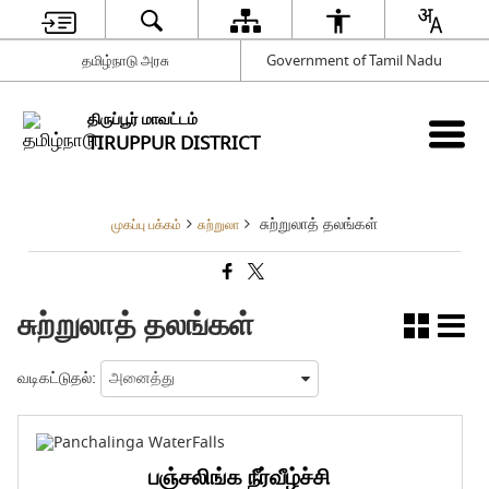
தமிழ்நாடு அரசு
Government of Tamil Nadu
திருப்பூர் மாவட்டம்
TIRUPPUR DISTRICT
சுற்றுலாத் தலங்கள்
முகப்பு பக்கம்
சுற்றுலா
சுற்றுலாத் தலங்கள்
வடிகட்டுதல்:
பஞ்சலிங்க நீர்வீழ்ச்சி